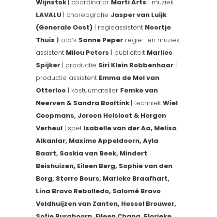
Wijnstok
| coordinator
Marti Arts
| muziek
LAVALU
| choreografie
Jasper van Luijk
(Generale Oost)
| regieassistent
Noortje
Thuis
|Foto’s
Sanne Peper
regie- en muziek
assistent
Milou Peters
| publiciteit
Marlies
Spijker
| productie
Siri Klein Robbenhaar
|
productie assistent
Emma de Mol van
Otterloo
| kostuumatelier
Femke van
Neerven & Sandra Booltink
| techniek
Wiel
Coopmans, Jeroen Helsloot & Hergen
Verheul
| spel
Isabelle van der Aa, Melisa
Alkanlar, Maxime Appeldoorn, Ayla
Baart, Saskia van Beek, Mindert
Beishuizen, Eileen Berg, Sophie van den
Berg, Sterre Bours, Marieke Braafhart,
Lina Bravo Rebolledo, Salomé Bravo
Veldhuijzen van Zanten, Hessel Brouwer,
Sofie Burghoorn, Eileen Chang, Florieke